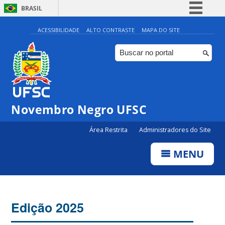
BRASIL
Simplifique!
ACESSIBILIDADE
ALTO CONTRASTE
MAPA DO SITE
Comunica BR
Participe
Acesso à informação
Legislação
Novembro Negro UFSC
Canais
Área Restrita
Administradores do Site
MENU
Edição 2025