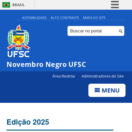
BRASIL
Simplifique!
ACESSIBILIDADE
ALTO CONTRASTE
MAPA DO SITE
Comunica BR
Participe
Acesso à informação
Legislação
Novembro Negro UFSC
Canais
Área Restrita
Administradores do Site
MENU
Edição 2025