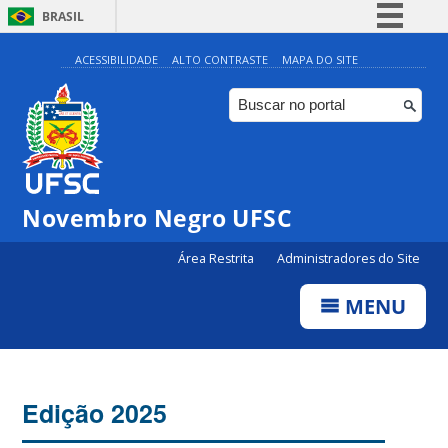
BRASIL
Simplifique!
ACESSIBILIDADE
ALTO CONTRASTE
MAPA DO SITE
Comunica BR
Participe
Acesso à informação
Legislação
Novembro Negro UFSC
Canais
Área Restrita
Administradores do Site
MENU
Edição 2025