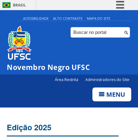
BRASIL
Simplifique!
ACESSIBILIDADE
ALTO CONTRASTE
MAPA DO SITE
Comunica BR
Participe
Acesso à informação
Legislação
Novembro Negro UFSC
Canais
Área Restrita
Administradores do Site
MENU
Edição 2025