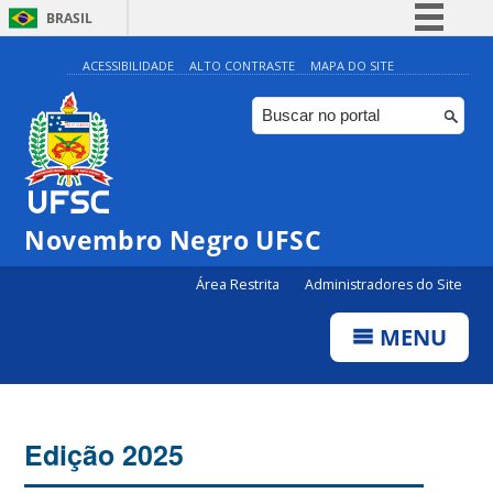
BRASIL
Simplifique!
ACESSIBILIDADE
ALTO CONTRASTE
MAPA DO SITE
Comunica BR
Participe
Acesso à informação
Legislação
Novembro Negro UFSC
Canais
Área Restrita
Administradores do Site
MENU
Edição 2025