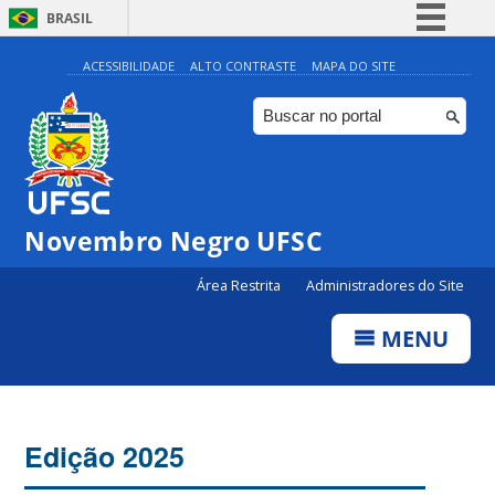
BRASIL
Simplifique!
ACESSIBILIDADE
ALTO CONTRASTE
MAPA DO SITE
Comunica BR
Participe
Acesso à informação
Legislação
Novembro Negro UFSC
Canais
Área Restrita
Administradores do Site
MENU
Edição 2025