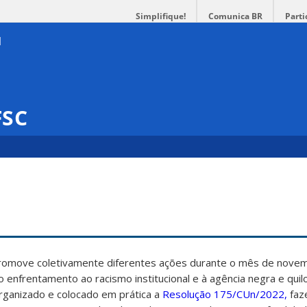
Simplifique!
Comunica BR
Parti
FSC
promove coletivamente diferentes ações durante o mês de nove
ao enfrentamento ao racismo institucional e à agência negra e qui
rganizado e colocado em prática a
Resolução 175/CUn/2022,
faz