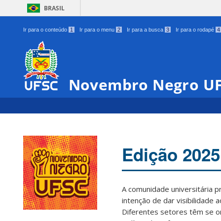
BRASIL
Ir para o conteúdo
1
Ir para o menu
2
Ir para a busca
3
Ir para o rodapé
4
Novembro Negro U
Edição 2025
A comunidade universitária 
intenção de dar visibilidade 
Diferentes setores têm se o