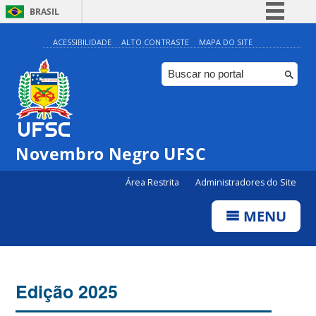
BRASIL
Simplifique!
ACESSIBILIDADE
ALTO CONTRASTE
MAPA DO SITE
Comunica BR
Participe
Acesso à informação
Legislação
Novembro Negro UFSC
Canais
Área Restrita
Administradores do Site
MENU
Edição 2025