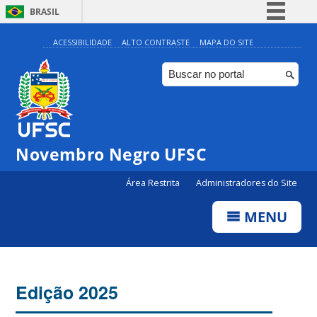
BRASIL
Simplifique!
ACESSIBILIDADE
ALTO CONTRASTE
MAPA DO SITE
Comunica BR
Participe
Acesso à informação
Legislação
Novembro Negro UFSC
Canais
Área Restrita
Administradores do Site
MENU
Edição 2025