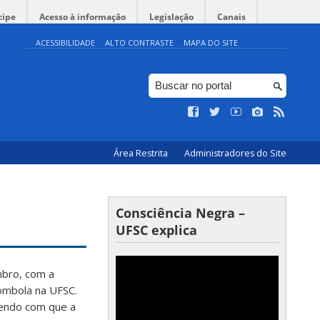
cipe
Acesso à informação
Legislação
Canais
ACESSIBILIDADE
ALTO CONTRASTE
MAPA DO SITE
Área Restrita
Administradores do Site
Consciência Negra –
UFSC explica
mbro, com a
lombola na UFSC.
endo com que a