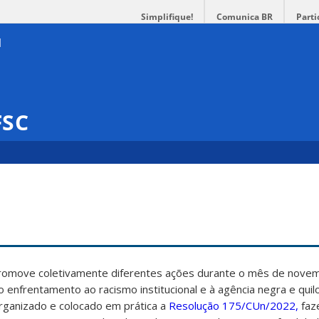
Simplifique!
Comunica BR
Parti
FSC
promove coletivamente diferentes ações durante o mês de nove
ao enfrentamento ao racismo institucional e à agência negra e qui
rganizado e colocado em prática a
Resolução 175/CUn/2022,
faz