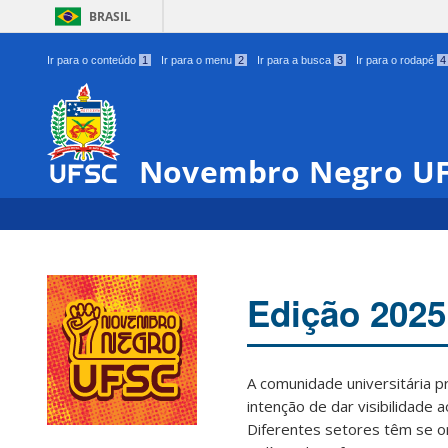
BRASIL
Ir para o conteúdo
1
Ir para o menu
2
Ir para a busca
3
Ir para o rodapé
4
Novembro Negro U
Edição 2025
A comunidade universitária 
intenção de dar visibilidade 
Diferentes setores têm se o