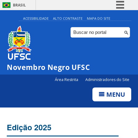
BRASIL
Simplifique!
ACESSIBILIDADE
ALTO CONTRASTE
MAPA DO SITE
Comunica BR
Participe
Acesso à informação
Legislação
Novembro Negro UFSC
Canais
Área Restrita
Administradores do Site
MENU
Edição 2025