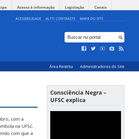
cipe
Acesso à informação
Legislação
Canais
ACESSIBILIDADE
ALTO CONTRASTE
MAPA DO SITE
Área Restrita
Administradores do Site
Consciência Negra –
UFSC explica
mbro, com a
lombola na UFSC.
endo com que a