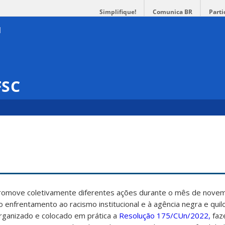
Simplifique!
Comunica BR
Parti
FSC
promove coletivamente diferentes ações durante o mês de nove
ao enfrentamento ao racismo institucional e à agência negra e qui
rganizado e colocado em prática a
Resolução 175/CUn/2022,
faz