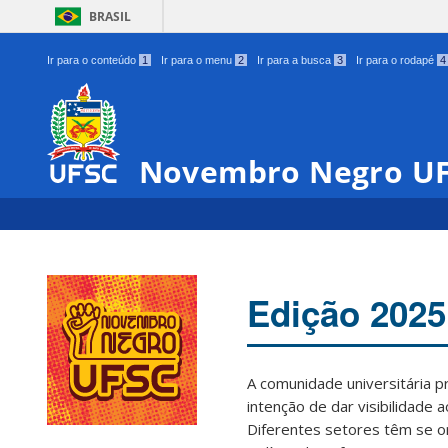
BRASIL
Ir para o conteúdo
1
Ir para o menu
2
Ir para a busca
3
Ir para o rodapé
4
Novembro Negro U
Edição 2025
A comunidade universitária 
intenção de dar visibilidade 
Diferentes setores têm se o