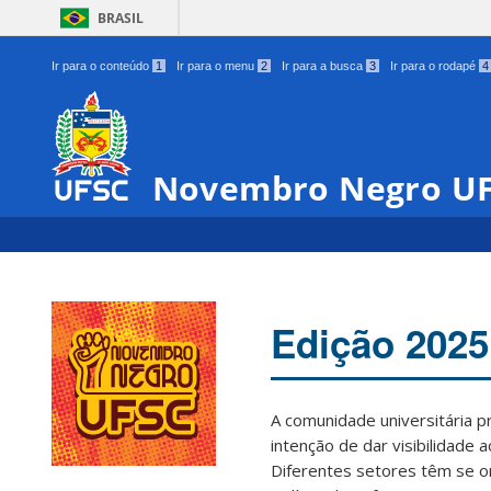
BRASIL
Ir para o conteúdo
1
Ir para o menu
2
Ir para a busca
3
Ir para o rodapé
4
Novembro Negro U
Edição 2025
A comunidade universitária 
intenção de dar visibilidade 
Diferentes setores têm se o