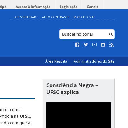
cipe
Acesso à informação
Legislação
Canais
ACESSIBILIDADE
ALTO CONTRASTE
MAPA DO SITE
Área Restrita
Administradores do Site
Consciência Negra –
UFSC explica
mbro, com a
lombola na UFSC.
endo com que a