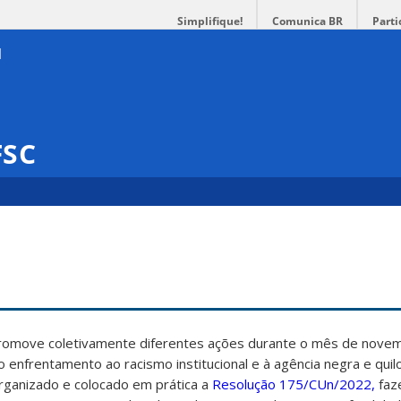
Simplifique!
Comunica BR
Parti
FSC
promove coletivamente diferentes ações durante o mês de nove
ao enfrentamento ao racismo institucional e à agência negra e qui
rganizado e colocado em prática a
Resolução 175/CUn/2022,
faz