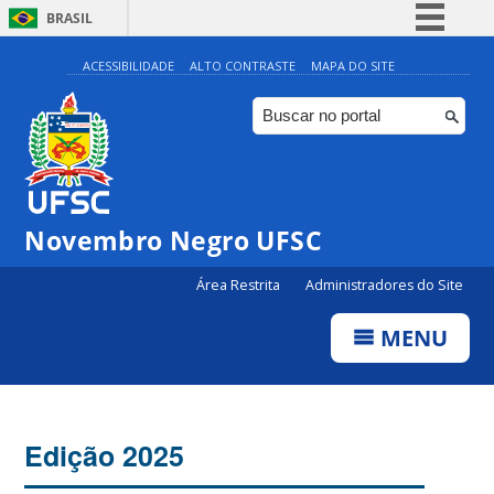
BRASIL
Simplifique!
ACESSIBILIDADE
ALTO CONTRASTE
MAPA DO SITE
Comunica BR
Participe
Acesso à informação
Legislação
Novembro Negro UFSC
Canais
Área Restrita
Administradores do Site
MENU
Edição 2025