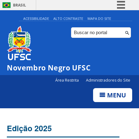
BRASIL
Simplifique!
ACESSIBILIDADE
ALTO CONTRASTE
MAPA DO SITE
Comunica BR
Participe
Acesso à informação
Legislação
Novembro Negro UFSC
Canais
Área Restrita
Administradores do Site
MENU
Edição 2025