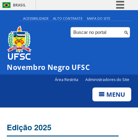
BRASIL
Simplifique!
ACESSIBILIDADE
ALTO CONTRASTE
MAPA DO SITE
Comunica BR
Participe
Acesso à informação
Legislação
Novembro Negro UFSC
Canais
Área Restrita
Administradores do Site
MENU
Edição 2025