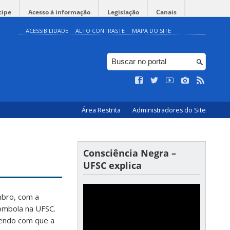
cipe
Acesso à informação
Legislação
Canais
ACESSIBILIDADE
ALTO CONTRASTE
MAPA DO SITE
Área Restrita
Administradores do Site
Consciência Negra –
UFSC explica
mbro, com a
lombola na UFSC.
endo com que a