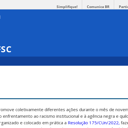
Simplifique!
Comunica BR
Parti
FSC
promove coletivamente diferentes ações durante o mês de nove
ao enfrentamento ao racismo institucional e à agência negra e qui
rganizado e colocado em prática a
Resolução 175/CUn/2022,
faz