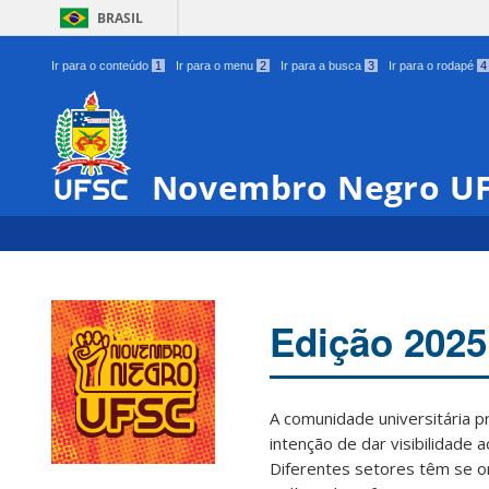
BRASIL
Ir para o conteúdo
1
Ir para o menu
2
Ir para a busca
3
Ir para o rodapé
4
Novembro Negro U
Edição 2025
A comunidade universitária 
intenção de dar visibilidade 
Diferentes setores têm se o