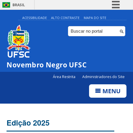
BRASIL
Simplifique!
ACESSIBILIDADE
ALTO CONTRASTE
MAPA DO SITE
Comunica BR
Participe
Acesso à informação
Legislação
Novembro Negro UFSC
Canais
Área Restrita
Administradores do Site
MENU
Edição 2025