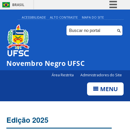
BRASIL
Simplifique!
ACESSIBILIDADE
ALTO CONTRASTE
MAPA DO SITE
Comunica BR
Participe
Acesso à informação
Legislação
Novembro Negro UFSC
Canais
Área Restrita
Administradores do Site
MENU
Edição 2025