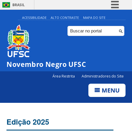
BRASIL
Simplifique!
ACESSIBILIDADE
ALTO CONTRASTE
MAPA DO SITE
Comunica BR
Participe
Acesso à informação
Legislação
Novembro Negro UFSC
Canais
Área Restrita
Administradores do Site
MENU
Edição 2025