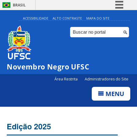
BRASIL
Simplifique!
ACESSIBILIDADE
ALTO CONTRASTE
MAPA DO SITE
Comunica BR
Participe
Acesso à informação
Legislação
Novembro Negro UFSC
Canais
Área Restrita
Administradores do Site
MENU
Edição 2025