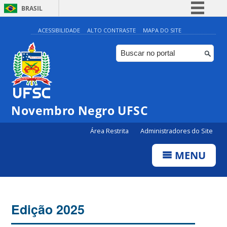
BRASIL
Simplifique!
ACESSIBILIDADE
ALTO CONTRASTE
MAPA DO SITE
Comunica BR
Participe
Acesso à informação
Legislação
Novembro Negro UFSC
Canais
Área Restrita
Administradores do Site
MENU
Edição 2025