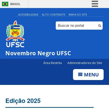
BRASIL
Simplifique!
ACESSIBILIDADE
ALTO CONTRASTE
MAPA DO SITE
Comunica BR
Participe
Acesso à informação
Legislação
Novembro Negro UFSC
Canais
Área Restrita
Administradores do Site
MENU
Edição 2025