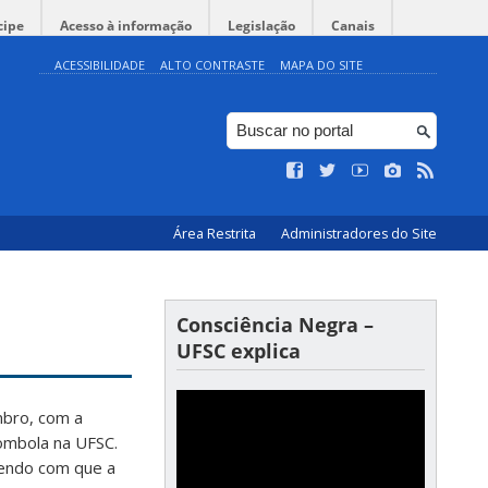
cipe
Acesso à informação
Legislação
Canais
ACESSIBILIDADE
ALTO CONTRASTE
MAPA DO SITE
Área Restrita
Administradores do Site
Consciência Negra –
UFSC explica
mbro, com a
lombola na UFSC.
endo com que a