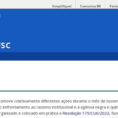
Simplifique!
Comunica BR
Parti
FSC
promove coletivamente diferentes ações durante o mês de nove
ao enfrentamento ao racismo institucional e à agência negra e qui
rganizado e colocado em prática a
Resolução 175/CUn/2022,
faz