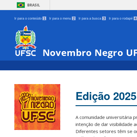
BRASIL
Ir para o conteúdo
1
Ir para o menu
2
Ir para a busca
3
Ir para o rodapé
4
Novembro Negro U
Edição 2025
A comunidade universitária 
intenção de dar visibilidade 
Diferentes setores têm se o