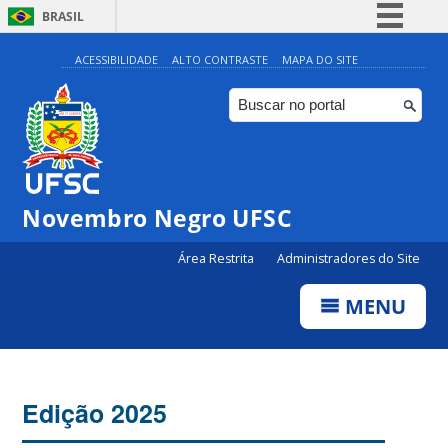
BRASIL
Simplifique!
ACESSIBILIDADE
ALTO CONTRASTE
MAPA DO SITE
Comunica BR
Participe
Acesso à informação
Legislação
Novembro Negro UFSC
Canais
Área Restrita
Administradores do Site
MENU
Edição 2025