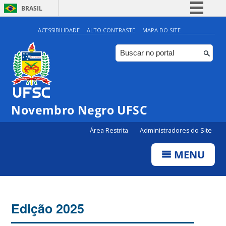
BRASIL
Simplifique!
ACESSIBILIDADE
ALTO CONTRASTE
MAPA DO SITE
Comunica BR
Participe
Acesso à informação
Legislação
Novembro Negro UFSC
Canais
Área Restrita
Administradores do Site
MENU
Edição 2025