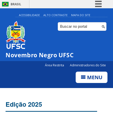
BRASIL
Simplifique!
ACESSIBILIDADE
ALTO CONTRASTE
MAPA DO SITE
Comunica BR
Participe
Acesso à informação
Legislação
Novembro Negro UFSC
Canais
Área Restrita
Administradores do Site
MENU
Edição 2025