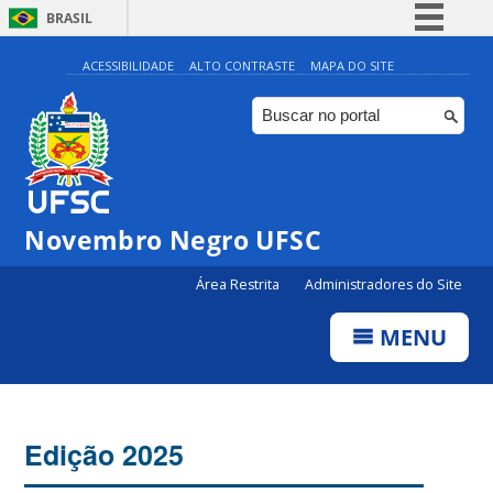
BRASIL
Simplifique!
ACESSIBILIDADE
ALTO CONTRASTE
MAPA DO SITE
Comunica BR
Participe
Acesso à informação
Legislação
Novembro Negro UFSC
Canais
Área Restrita
Administradores do Site
MENU
Edição 2025