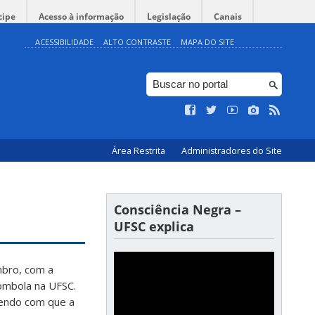
cipe
Acesso à informação
Legislação
Canais
ACESSIBILIDADE
ALTO CONTRASTE
MAPA DO SITE
Área Restrita
Administradores do Site
Consciência Negra –
UFSC explica
mbro, com a
lombola na UFSC.
endo com que a