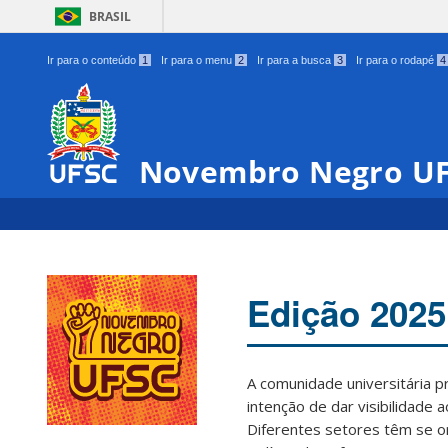
BRASIL
Ir para o conteúdo
1
Ir para o menu
2
Ir para a busca
3
Ir para o rodapé
4
Novembro Negro U
Edição 2025
A comunidade universitária 
intenção de dar visibilidade 
Diferentes setores têm se o