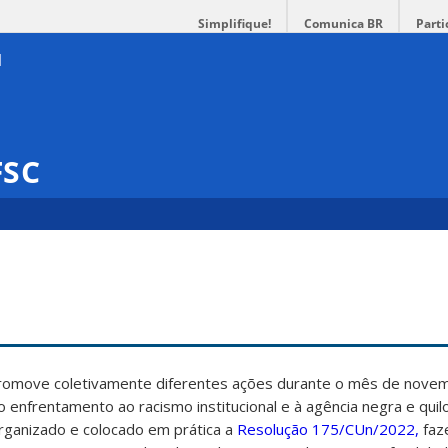
Simplifique!
Comunica BR
Parti
FSC
promove coletivamente diferentes ações durante o mês de nove
ao enfrentamento ao racismo institucional e à agência negra e qui
rganizado e colocado em prática a
Resolução 175/CUn/2022,
faz