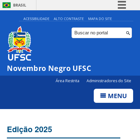
BRASIL
Simplifique!
ACESSIBILIDADE
ALTO CONTRASTE
MAPA DO SITE
Comunica BR
Participe
Acesso à informação
Legislação
Novembro Negro UFSC
Canais
Área Restrita
Administradores do Site
MENU
Edição 2025