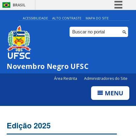
BRASIL
Simplifique!
ACESSIBILIDADE
ALTO CONTRASTE
MAPA DO SITE
Comunica BR
Participe
Acesso à informação
Legislação
Novembro Negro UFSC
Canais
Área Restrita
Administradores do Site
MENU
Edição 2025