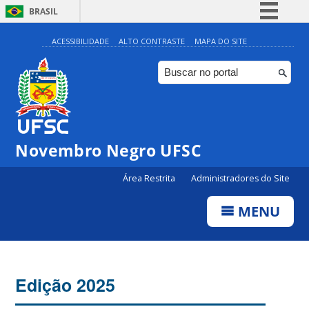
BRASIL
Simplifique!
ACESSIBILIDADE
ALTO CONTRASTE
MAPA DO SITE
Comunica BR
Participe
Acesso à informação
Legislação
Novembro Negro UFSC
Canais
Área Restrita
Administradores do Site
MENU
Edição 2025