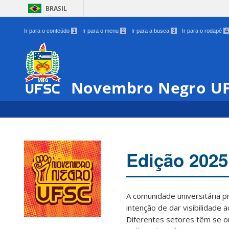
BRASIL
Ir para o conteúdo
1
Ir para o menu
2
Ir para a busca
3
Ir para o rodapé
4
Novembro Negro U
Edição 2025
A comunidade universitária 
intenção de dar visibilidade 
Diferentes setores têm se o