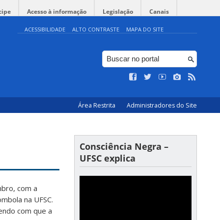
cipe
Acesso à informação
Legislação
Canais
ACESSIBILIDADE
ALTO CONTRASTE
MAPA DO SITE
Área Restrita
Administradores do Site
Consciência Negra –
UFSC explica
mbro, com a
lombola na UFSC.
endo com que a