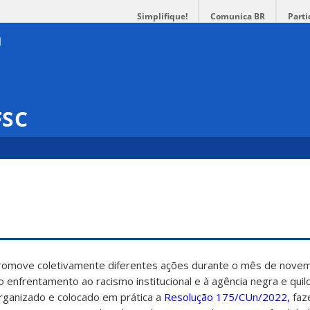
Simplifique!
Comunica BR
Parti
FSC
promove coletivamente diferentes ações durante o mês de nove
ao enfrentamento ao racismo institucional e à agência negra e qui
rganizado e colocado em prática a
Resolução 175/CUn/2022,
faz