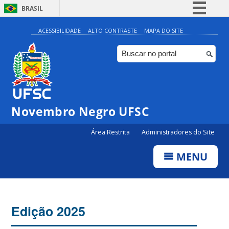
BRASIL
Simplifique!
ACESSIBILIDADE
ALTO CONTRASTE
MAPA DO SITE
Comunica BR
Participe
Acesso à informação
Legislação
Novembro Negro UFSC
Canais
Área Restrita
Administradores do Site
MENU
Edição 2025