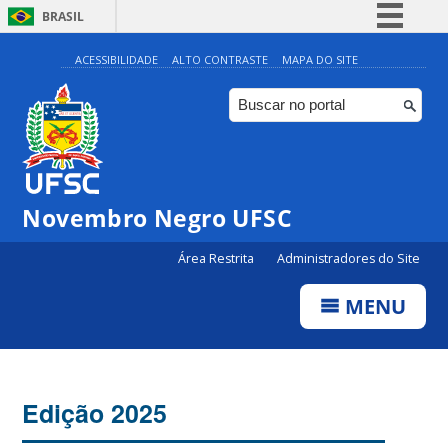
BRASIL
Simplifique!
ACESSIBILIDADE
ALTO CONTRASTE
MAPA DO SITE
Comunica BR
Participe
Acesso à informação
Legislação
Novembro Negro UFSC
Canais
Área Restrita
Administradores do Site
MENU
Edição 2025