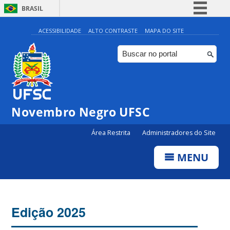
BRASIL
Simplifique!
ACESSIBILIDADE
ALTO CONTRASTE
MAPA DO SITE
Comunica BR
Participe
Acesso à informação
Legislação
Novembro Negro UFSC
Canais
Área Restrita
Administradores do Site
MENU
Edição 2025