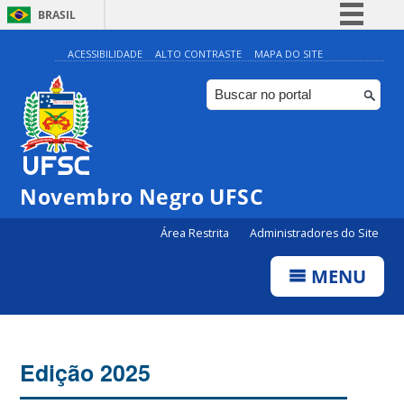
BRASIL
Simplifique!
ACESSIBILIDADE
ALTO CONTRASTE
MAPA DO SITE
Comunica BR
Participe
Acesso à informação
Legislação
Novembro Negro UFSC
Canais
Área Restrita
Administradores do Site
MENU
Edição 2025