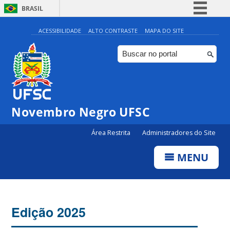
BRASIL
Simplifique!
ACESSIBILIDADE
ALTO CONTRASTE
MAPA DO SITE
Comunica BR
Participe
Acesso à informação
Legislação
Novembro Negro UFSC
Canais
Área Restrita
Administradores do Site
MENU
Edição 2025