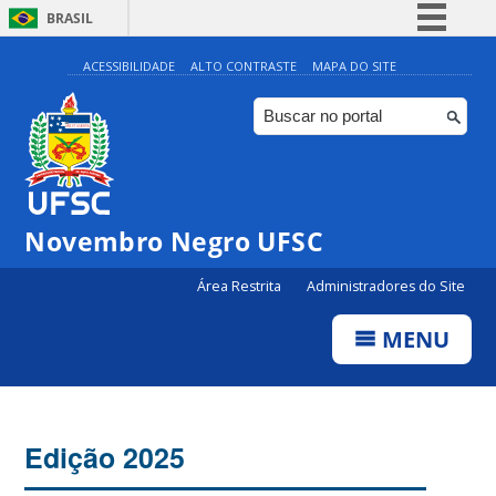
BRASIL
Simplifique!
ACESSIBILIDADE
ALTO CONTRASTE
MAPA DO SITE
Comunica BR
Participe
Acesso à informação
Legislação
Novembro Negro UFSC
Canais
Área Restrita
Administradores do Site
MENU
Edição 2025