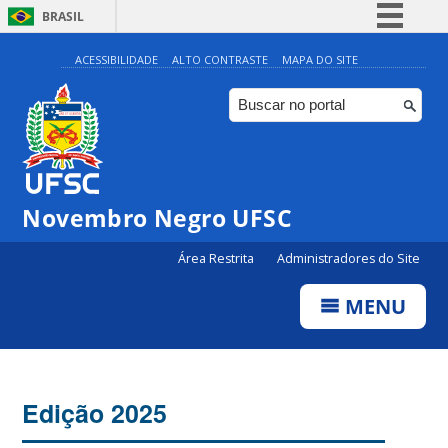
BRASIL
Simplifique!
ACESSIBILIDADE
ALTO CONTRASTE
MAPA DO SITE
Comunica BR
Participe
Acesso à informação
Legislação
Novembro Negro UFSC
Canais
Área Restrita
Administradores do Site
MENU
Edição 2025