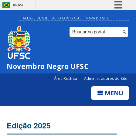
BRASIL
Simplifique!
ACESSIBILIDADE
ALTO CONTRASTE
MAPA DO SITE
Comunica BR
Participe
Acesso à informação
Legislação
Novembro Negro UFSC
Canais
Área Restrita
Administradores do Site
MENU
Edição 2025