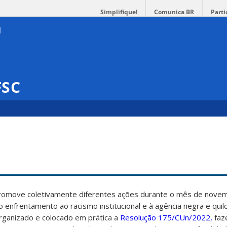
Simplifique!
Comunica BR
Parti
FSC
promove coletivamente diferentes ações durante o mês de nove
ao enfrentamento ao racismo institucional e à agência negra e qui
rganizado e colocado em prática a
Resolução 175/CUn/2022,
faz