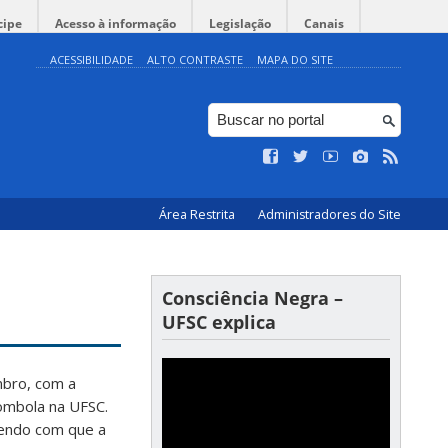
cipe
Acesso à informação
Legislação
Canais
ACESSIBILIDADE
ALTO CONTRASTE
MAPA DO SITE
Área Restrita
Administradores do Site
Consciência Negra –
UFSC explica
mbro, com a
lombola na UFSC.
endo com que a