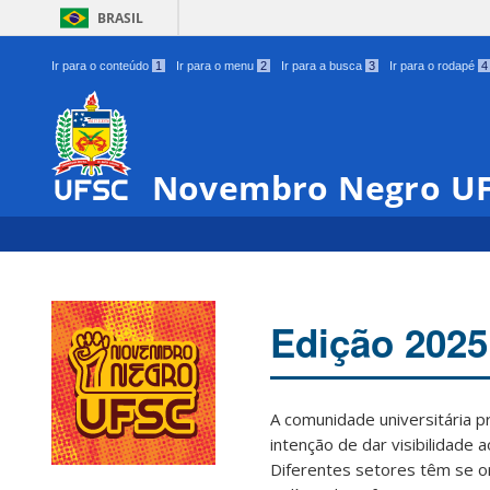
BRASIL
Ir para o conteúdo
1
Ir para o menu
2
Ir para a busca
3
Ir para o rodapé
4
Novembro Negro U
Edição 2025
A comunidade universitária 
intenção de dar visibilidade 
Diferentes setores têm se o