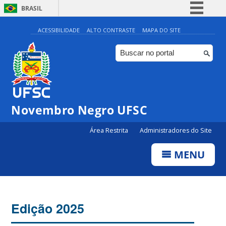
BRASIL
Simplifique!
ACESSIBILIDADE
ALTO CONTRASTE
MAPA DO SITE
Comunica BR
Participe
Acesso à informação
Legislação
Novembro Negro UFSC
Canais
Área Restrita
Administradores do Site
MENU
Edição 2025