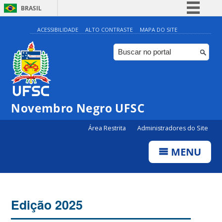
BRASIL
Simplifique!
ACESSIBILIDADE
ALTO CONTRASTE
MAPA DO SITE
Comunica BR
Participe
Acesso à informação
Legislação
Novembro Negro UFSC
Canais
Área Restrita
Administradores do Site
MENU
Edição 2025