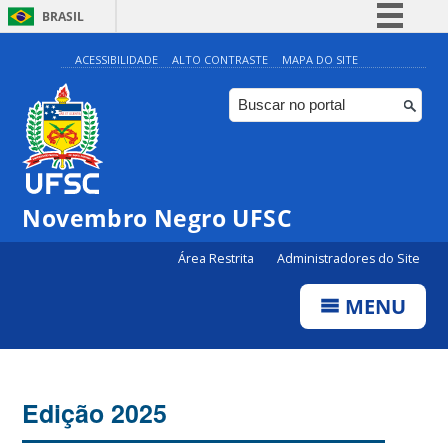
BRASIL
Simplifique!
ACESSIBILIDADE
ALTO CONTRASTE
MAPA DO SITE
Comunica BR
Participe
Acesso à informação
Legislação
Novembro Negro UFSC
Canais
Área Restrita
Administradores do Site
MENU
Edição 2025