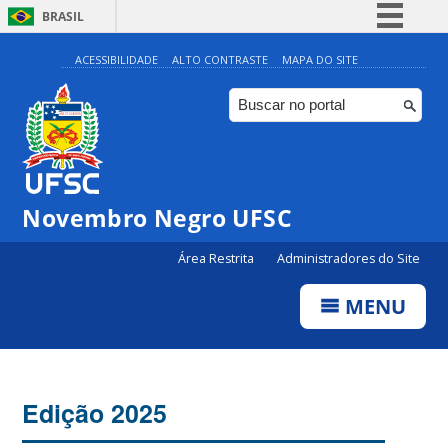
BRASIL
Simplifique!
ACESSIBILIDADE
ALTO CONTRASTE
MAPA DO SITE
Comunica BR
Participe
Acesso à informação
Legislação
Novembro Negro UFSC
Canais
Área Restrita
Administradores do Site
MENU
Edição 2025