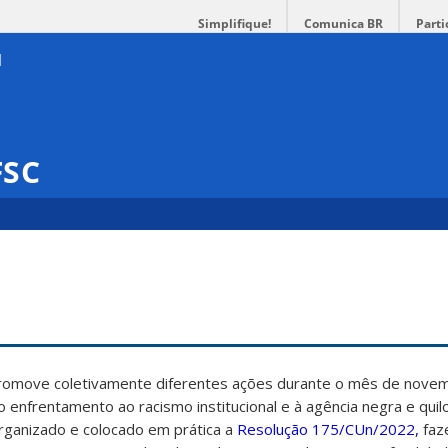
Simplifique!
Comunica BR
Parti
FSC
promove coletivamente diferentes ações durante o mês de nove
ao enfrentamento ao racismo institucional e à agência negra e qui
rganizado e colocado em prática a
Resolução 175/CUn/2022,
faz