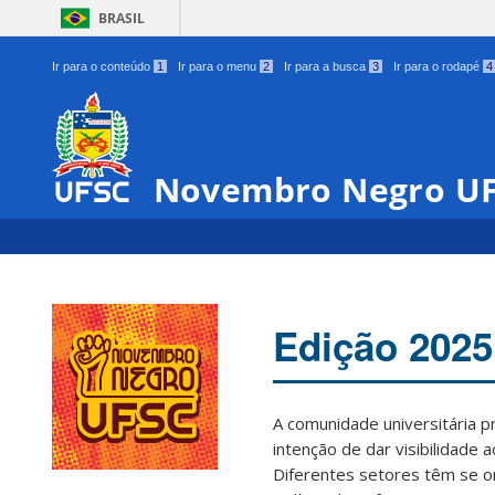
BRASIL
Ir para o conteúdo
1
Ir para o menu
2
Ir para a busca
3
Ir para o rodapé
4
Novembro Negro U
Edição 2025
A comunidade universitária 
intenção de dar visibilidade 
Diferentes setores têm se o