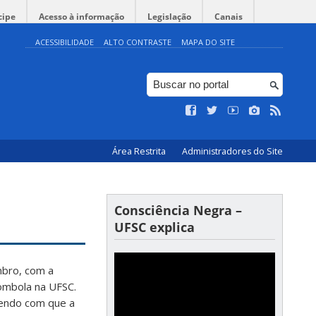
cipe
Acesso à informação
Legislação
Canais
ACESSIBILIDADE
ALTO CONTRASTE
MAPA DO SITE
Área Restrita
Administradores do Site
Consciência Negra –
UFSC explica
mbro, com a
lombola na UFSC.
endo com que a