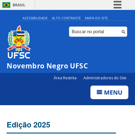
BRASIL
Simplifique!
ACESSIBILIDADE
ALTO CONTRASTE
MAPA DO SITE
Comunica BR
Participe
Acesso à informação
Legislação
Novembro Negro UFSC
Canais
Área Restrita
Administradores do Site
MENU
Edição 2025