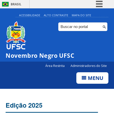
BRASIL
Simplifique!
ACESSIBILIDADE
ALTO CONTRASTE
MAPA DO SITE
Comunica BR
Participe
Acesso à informação
Legislação
Novembro Negro UFSC
Canais
Área Restrita
Administradores do Site
MENU
Edição 2025