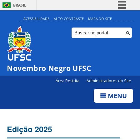
BRASIL
Simplifique!
ACESSIBILIDADE
ALTO CONTRASTE
MAPA DO SITE
Comunica BR
Participe
Acesso à informação
Legislação
Novembro Negro UFSC
Canais
Área Restrita
Administradores do Site
MENU
Edição 2025